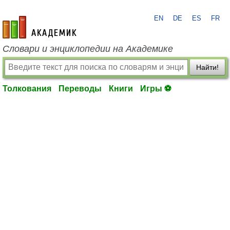
EN
DE
ES
FR
academic.ru
Словари и энциклопедии на Академике
Найти!
Толкования
Переводы
Книги
Игры ⚽