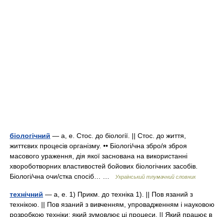
біологічний
— а, е. Стос. до біології. || Стос. до життя,
життєвих процесів організму. •• Біологі/чна збро/я зброя
масового ураження, дія якої заснована на використанні
хвороботворних властивостей бойових біологічних засобів.
Біологі/чна очи/стка спосіб… …
Український тлумачний словник
технічний
— а, е. 1) Прикм. до техніка 1). || Пов язаний з
технікою. || Пов язаний з вивченням, упровадженням і науковою
розробкою техніки; який зумовлює ці процеси. || Який працює в