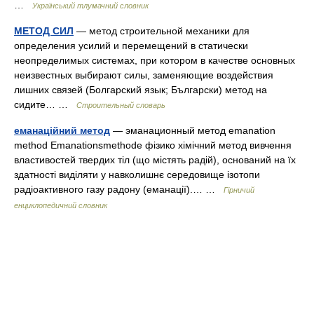
…
Український тлумачний словник
МЕТОД СИЛ
— метод строительной механики для
определения усилий и перемещений в статически
неопределимых системах, при котором в качестве основных
неизвестных выбирают силы, заменяющие воздействия
лишних связей (Болгарский язык; Български) метод на
сидите… …
Строительный словарь
еманаційний метод
— эманационный метод emanation
method Emanationsmethode фізико хімічний метод вивчення
властивостей твердих тіл (що містять радій), оснований на їх
здатності виділяти у навколишнє середовище ізотопи
радіоактивного газу радону (еманації).… …
Гірничий
енциклопедичний словник