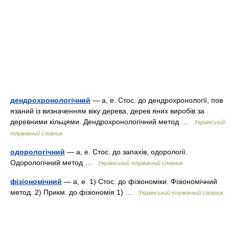
дендрохронологічний
— а, е. Стос. до дендрохронології, пов
язаний із визначенням віку дерева, дерев яних виробів за
деревними кільцями. Дендрохронологічний метод …
Український
тлумачний словник
одорологічний
— а, е. Стос. до запахів, одорології.
Одорологічний метод …
Український тлумачний словник
фізіономічний
— а, е. 1) Стос. до фізіономіки. Фізіономічний
метод. 2) Прикм. до фізіономія 1) …
Український тлумачний словник